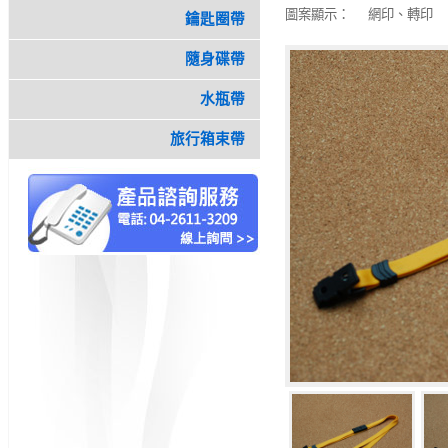
圖案顯示：
網印、轉印
鑰匙圈帶
隨身碟帶
水瓶帶
旅行箱束帶