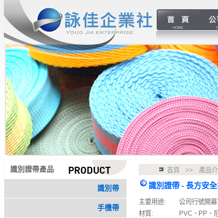
識別證帶產品
首頁 >> 產品
識別證帶 - 長方安
識別帶
主要用途:
公司行號開幕
手機帶
材質:
PVC、PP